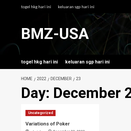
Skip
togel hkg hari ini
keluaran sgp hari ini
to
content
BMZ-USA
togel hkg hari ini
keluaran sgp hari ini
HOME
2022
DECEMBER
23
Day:
December 2
Uncategorized
Variations of Poker