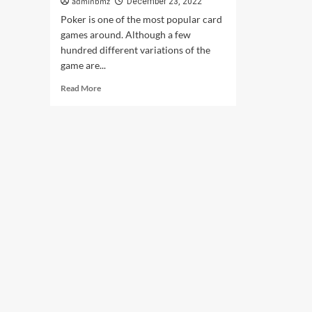
adminbmz
December 23, 2022
Poker is one of the most popular card
games around. Although a few
hundred different variations of the
game are...
Read
Read More
more
about
Variations
of
Poker