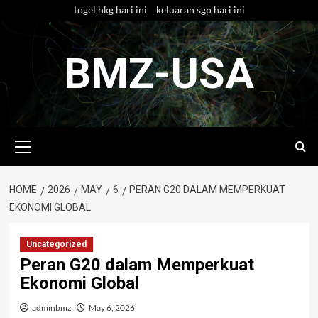
Skip
togel hkg hari ini
keluaran sgp hari ini
to
content
BMZ-USA
Primary
Menu
HOME
2026
MAY
6
PERAN G20 DALAM MEMPERKUAT
EKONOMI GLOBAL
Uncategorized
Peran G20 dalam Memperkuat
Ekonomi Global
adminbmz
May 6, 2026