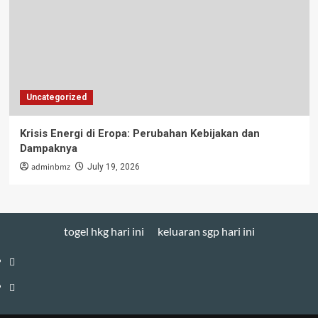
Uncategorized
Krisis Energi di Eropa: Perubahan Kebijakan dan
Dampaknya
adminbmz
July 19, 2026
togel hkg hari ini
keluaran sgp hari ini
togel
hkg
keluaran
hari
sgp