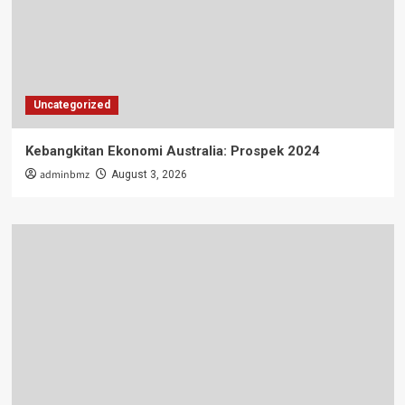
Uncategorized
Kebangkitan Ekonomi Australia: Prospek 2024
adminbmz
August 3, 2026