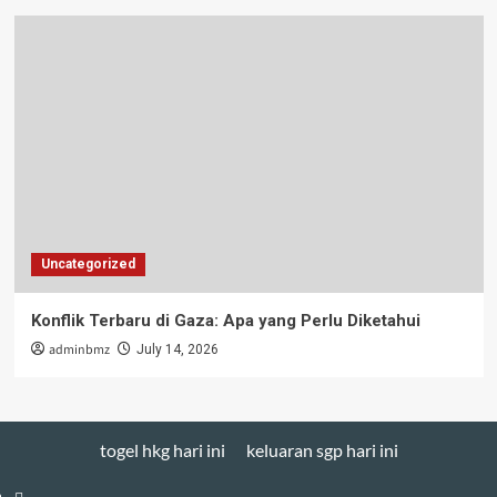
Uncategorized
Konflik Terbaru di Gaza: Apa yang Perlu Diketahui
adminbmz
July 14, 2026
togel hkg hari ini
keluaran sgp hari ini
togel