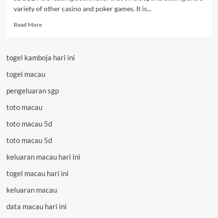
variety of other casino and poker games. It is...
Read
Read More
more
about
SBOBET
togel kamboja hari ini
Review
togel macau
pengeluaran sgp
toto macau
toto macau 5d
toto macau 5d
keluaran macau hari ini
togel macau hari ini
keluaran macau
data macau hari ini