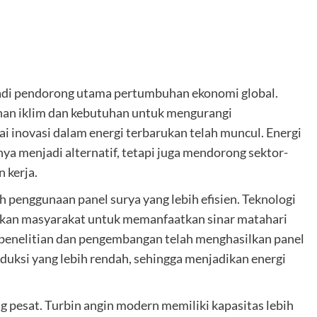
njadi pendorong utama pertumbuhan ekonomi global.
an iklim dan kebutuhan untuk mengurangi
ai inovasi dalam energi terbarukan telah muncul. Energi
ya menjadi alternatif, tetapi juga mendorong sektor-
 kerja.
ah penggunaan panel surya yang lebih efisien. Teknologi
hkan masyarakat untuk memanfaatkan sinar matahari
 penelitian dan pengembangan telah menghasilkan panel
roduksi yang lebih rendah, sehingga menjadikan energi
 pesat. Turbin angin modern memiliki kapasitas lebih