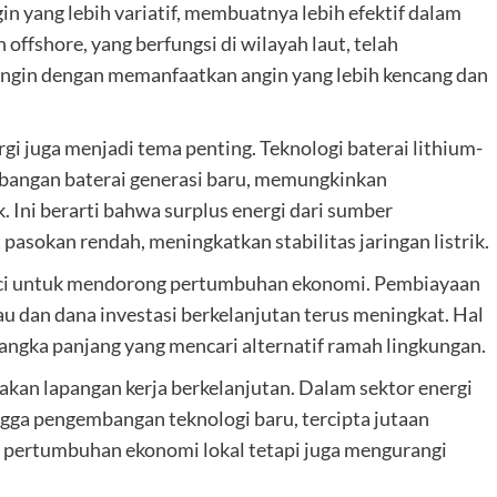
in yang lebih variatif, membuatnya lebih efektif dalam
ffshore, yang berfungsi di wilayah laut, telah
ngin dengan memanfaatkan angin yang lebih kencang dan
i juga menjadi tema penting. Teknologi baterai lithium-
embangan baterai generasi baru, memungkinkan
. Ini berarti bahwa surplus energi dari sumber
pasokan rendah, meningkatkan stabilitas jaringan listrik.
kunci untuk mendorong pertumbuhan ekonomi. Pembiayaan
jau dan dana investasi berkelanjutan terus meningkat. Hal
 jangka panjang yang mencari alternatif ramah lingkungan.
takan lapangan kerja berkelanjutan. Dalam sektor energi
ingga pengembangan teknologi baru, tercipta jutaan
ng pertumbuhan ekonomi lokal tetapi juga mengurangi