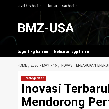
Skip
togel hkg hari ini
keluaran sgp hari ini
to
content
BMZ-USA
togel hkg hari ini
keluaran sgp hari ini
HOME
2026
MAY
16
INOVASI TERBARUKAN: ENERG
Uncategorized
Inovasi Terbaru
Mendorong Per