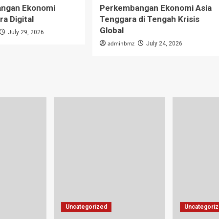
ngan Ekonomi
Perkembangan Ekonomi Asia
ra Digital
Tenggara di Tengah Krisis
Global
July 29, 2026
adminbmz
July 24, 2026
Uncategorized
Uncategori