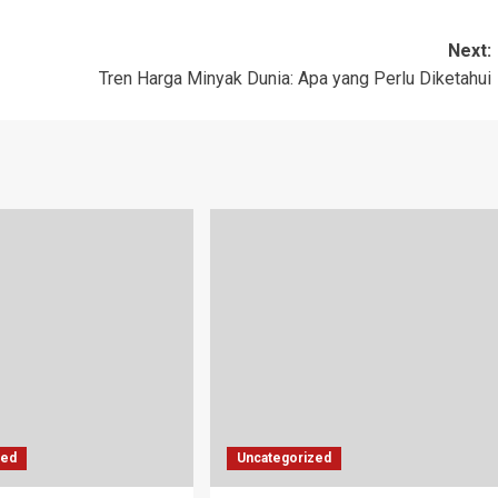
Next:
Tren Harga Minyak Dunia: Apa yang Perlu Diketahui
zed
Uncategorized