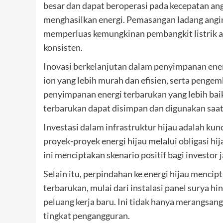
besar dan dapat beroperasi pada kecepatan ang
menghasilkan energi. Pemasangan ladang angin o
memperluas kemungkinan pembangkit listrik a
konsisten.
Inovasi berkelanjutan dalam penyimpanan energ
ion yang lebih murah dan efisien, serta peng
penyimpanan energi terbarukan yang lebih baik
terbarukan dapat disimpan dan digunakan saat 
Investasi dalam infrastruktur hijau adalah 
proyek-proyek energi hijau melalui obligasi hi
ini menciptakan skenario positif bagi investor
Selain itu, perpindahan ke energi hijau mencip
terbarukan, mulai dari instalasi panel surya h
peluang kerja baru. Ini tidak hanya merangsa
tingkat pengangguran.