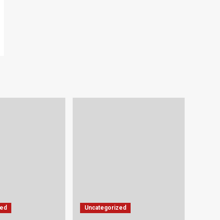
zed
Uncategorized